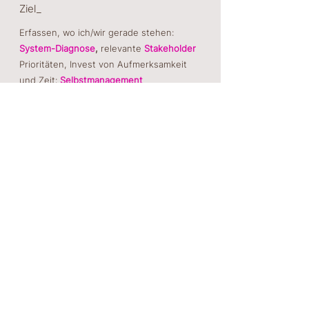
Ziel_
Erfassen, wo ich/wir gerade stehen:
System-Diagnose
,
relevante
Stakeholder
Prioritäten, Invest von Aufmerksamkeit
und Zeit:
Selbstmanagement
Motive, Strategien hin zu nachhaltigen
Zielen:
Visionsarbeit
.
_Verändern | Gestalten | Nachhaltigkeit_
Neues erproben, experimentieren,
korrigieren, lernen:
Change Management
Priorisieren, Potentiale gezielt nutzen,
Reibungsverluste minimieren:
Gestaltungsräume
erobern.