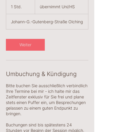
übernimmt
Uni/HS
1 Std.
1
übernimmt Uni/HS
S
t
Johann-G.-Gutenberg-Straße Olching
d
Weiter
Umbuchung & Kündigung
Bitte buchen Sie ausschließlich verbindlich
Ihre Termine bei mir - ich halte mir das
Zeitfenster exklusiv für Sie frei und plane
stets einen Puffer ein, um Besprechungen
gelassen zu einem guten Endpunkt zu
bringen.
Buchungen sind bis spätestens 24
Stunden vor Beginn der Session möglich.