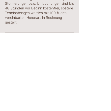
Stornierungen bzw. Umbuchungen sind bis
48 Stunden vor Beginn kostenfrei; spätere
Terminabsagen werden mit 100 % des
vereinbarten Honorars in Rechnung
gestellt.
Kontaktangaben
Johann-G.-Gutenberg-Straße 30/j g,
Olching, Germany
Impressum
Datenschutz